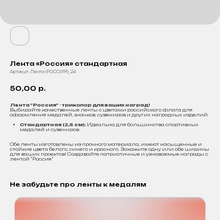
Лента «Россия» стандартная
Артикул:
Лента (РОССИЯ)_24
50,00
р.
Лента "Россия" - триколор для ваших наград!
Выбирайте качественные ленты с цветами российского флага для
оформления медалей, значков, сувениров и других наградных изделий.
Стандартная (2,5 см):
Идеальна для большинства спортивных
медалей и сувениров.
Обе ленты изготовлены из прочного материала, имеют насыщенные и
стойкие цвета белого, синего и красного. Закажите одну или обе ширины
для ваших проектов! Создавайте патриотичные и узнаваемые награды с
лентой "Россия"
Не забудьте про ленты к медалям