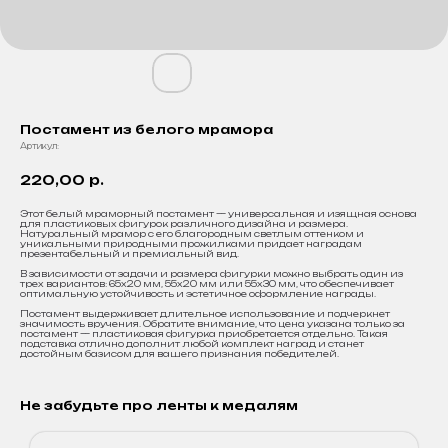
Постамент из белого мрамора
Артикул:
220,00
р.
Этот белый мраморный постамент — универсальная и изящная основа
для пластиковых фигурок различного дизайна и размера.
Натуральный мрамор с его благородным светлым оттенком и
уникальными природными прожилками придает наградам
презентабельный и премиальный вид.
В зависимости от задачи и размера фигурки можно выбрать один из
трех вариантов: 65х20 мм, 55х20 мм или 55х30 мм, что обеспечивает
оптимальную устойчивость и эстетичное оформление награды.
Постамент выдерживает длительное использование и подчеркнет
значимость вручения. Обратите внимание, что цена указана только за
постамент — пластиковая фигурка приобретается отдельно. Такая
подставка отлично дополнит любой комплект наград и станет
достойным базисом для вашего признания победителей.
Не забудьте про ленты к медалям