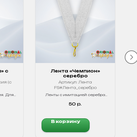
» с
Лента «Чемпион»
серебро
ия (с
Артикул:
Лента
FS#Лента_серебро
я. Для
Ленты с имитацией серебра
ов.
для четкого обозначения
цвета!
победителей в любых
50
р.
соревнованиях.
В корзину