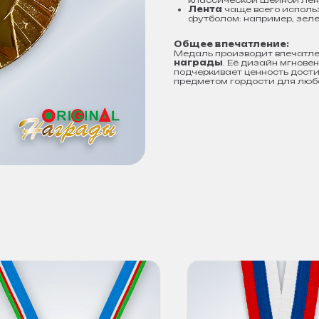
классической шейной лен
Лента
чаще всего исполь
футболом: например, зеле
Общее впечатление:
Медаль производит впечатл
награды
. Её дизайн мгнове
подчеркивает ценность дост
предметом гордости для люб