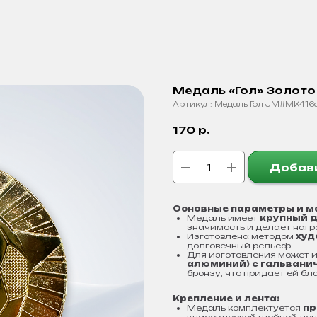
Медаль «Гол» Золото
Артикул:
Медаль Гол JM#MK416
170
р.
Добави
Основные параметры и м
Медаль имеет
крупный 
значимость и делает наг
Изготовлена методом
худ
долговечный рельеф.
Для изготовления может 
алюминий) с гальвани
бронзу, что придает ей б
Крепление и лента:
Медаль комплектуется
пр