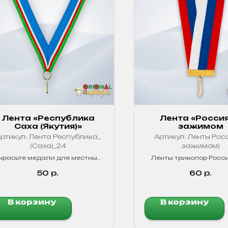
Лента «Республика
Лента «Россия
Саха (Якутия)»
зажимом
ртикул:
Лента Республика_
Артикул:
Ленты Росс
(Саха)_24
зажимом)
красьте медали для местных
Ленты триколор Росси
соревнований, юбилеев или
медалей и сувенир
атриотических мероприятий
Качественные, яркие 
50
р.
60
р.
ентой в цветах официального
флага нашей родной
республики!
В корзину
В корзину