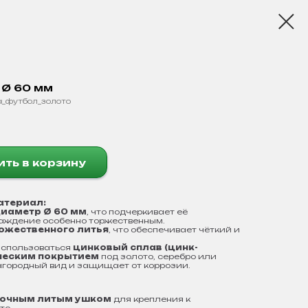
 Ø 60 мм
а_футбол_золото
ть в корзину
атериал:
диаметр Ø
60 мм
, что подчеркивает её
раждение особенно торжественным.
ожественного литья
, что обеспечивает чёткий и
использоваться
цинковый сплав (цинк-
ческим покрытием
под золото, серебро или
лагородный вид и защищает от коррозии.
очным литым ушком
для крепления к