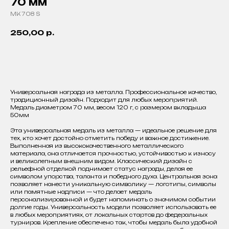
70 мм
MK 708 S
250,00
р.
Добавить в корзину
Универсальная награда из металла. Профессиональное качество,
традиционный дизайн. Подходит для любых мероприятий.
Медаль диаметром 70 мм, весом 120 г, с размером вкладыша
50мм
Эта универсальная медаль из металла — идеальное решение для
тех, кто хочет достойно отметить победу и важное достижение.
Выполненная из высококачественного металлического
материала, она отличается прочностью, устойчивостью к износу
и великолепным внешним видом. Классический дизайн с
рельефной отделкой поднимает статус награды, делая ее
символом упорства, таланта и победного духа. Центральная зона
позволяет нанести уникальную символику — логотипы, символы
или памятные надписи — что делает медаль
персонализированной и будет напоминать о значимом событии
долгие годы. Универсальность модели позволяет использовать ее
в любых мероприятиях, от локальных стартов до федеральных
турниров. Крепление обеспечено так, чтобы медаль была удобной