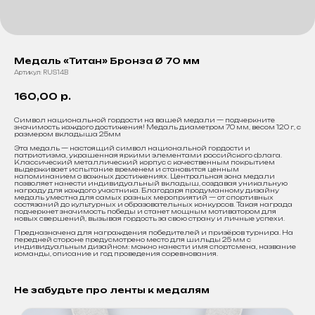
Медаль «Титан» Бронза Ø 70 мм
Артикул:
RUS14B
160,00
р.
Символ национальной гордости на вашей медали — подчеркните
значимость каждого достижения! Медаль диаметром 70 мм, весом 120 г, с
размером вкладыша 25мм
Эта медаль — настоящий символ национальной гордости и
патриотизма, украшенная яркими элементами российского флага.
Классический металлический корпус с качественным покрытием
выдерживает испытание временем и становится ценным
напоминанием о важных достижениях. Центральная зона медали
позволяет нанести индивидуальный вкладыш, создавая уникальную
награду для каждого участника. Благодаря продуманному дизайну
медаль уместна для самых разных мероприятий — от спортивных
состязаний до культурных и образовательных конкурсов. Такая награда
подчеркнет значимость победы и станет мощным мотиватором для
новых свершений, вызывая гордость за свою страну и личные успехи.
Предназначена для награждения победителей и призёров турнира. На
передней стороне предусмотрено место для шильды 25 мм с
индивидуальным дизайном: можно нанести имя спортсмена, название
команды, описание и год проведения соревнования.
Не забудьте про ленты к медалям