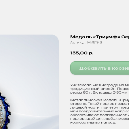
Медаль «Триумф» Се
Артикул:
MK519 S
155,00
р.
Добавить в корзи
Универсальная награда из м
традиционный дизайн. Подхо
весом 80 г. Вкладыш Ø 50мм
Металлическая медаль «Триу
стороне. Такой подход позво
лицевой части, при этом пре
или поздравительных надпис
обеспечивают долговечность
подходящей для любых мероп
корпоративных наград.