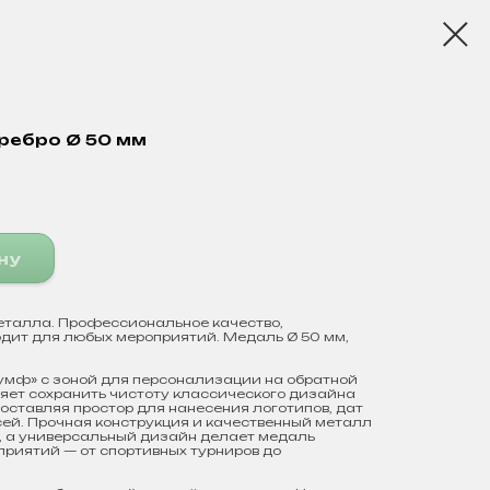
ребро Ø 50 мм
ну
еталла. Профессиональное качество,
дит для любых мероприятий. Медаль Ø 50 мм,
мф» с зоной для персонализации на обратной
ляет сохранить чистоту классического дизайна
доставляя простор для нанесения логотипов, дат
ей. Прочная конструкция и качественный металл
, а универсальный дизайн делает медаль
риятий — от спортивных турниров до