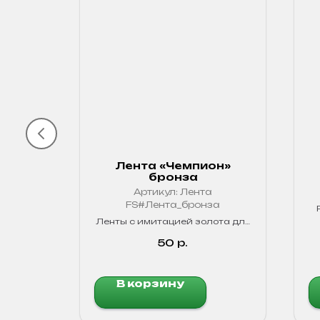
узкая
Лента «Чемпион»
бронза
Артикул:
Лента
я
FS#Лента_бронза
Россия.
иров.
Ленты с имитацией золота для
цвета!
четкого обозначения
победителей в любых
50
р.
соревнованиях.
В корзину