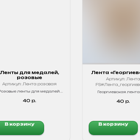
Ленты для медалей,
Лента «Георгиев
розовые
Артикул:
Лент
Артикул:
Лента розовая
FS#Лента_георгие
Розовые ленты для медалей.
Георгиевская лента
Яркие, прочные!
медалей. Символ доб
40
р.
памяти. Качестве
40
р.
материал, стойкие 
В корзину
В корзину