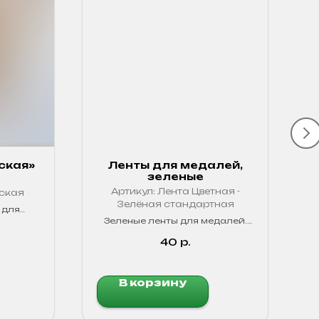
ская»
Ленты для медалей,
зеленые
а
Артикул:
Лента Цветная -
вская
Зелёная стандартная
 для
лести и
Зеленые ленты для медалей.
нный
Яркие, прочные!
цвета
40
р.
В корзину