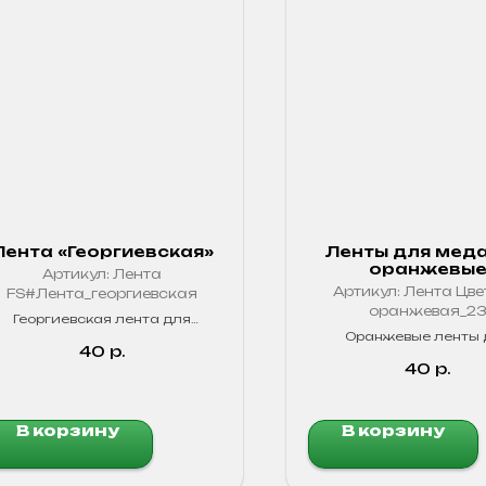
Лента «Георгиевская»
Ленты для меда
оранжевы
Артикул:
Лента
Артикул:
Лента Цве
FS#Лента_георгиевская
оранжевая_2
Георгиевская лента для
медалей. Символ доблести и
Оранжевые ленты 
памяти. Качественный
40
р.
медалей. Яркие, про
материал, стойкие цвета
40
р.
В корзину
В корзину