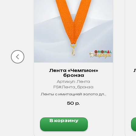
узкая
Лента «Чемпион»
бронза
Артикул:
Лента
я
FS#Лента_бронза
Россия.
иров.
Ленты с имитацией золота для
цвета!
четкого обозначения
победителей в любых
50
р.
соревнованиях.
В корзину