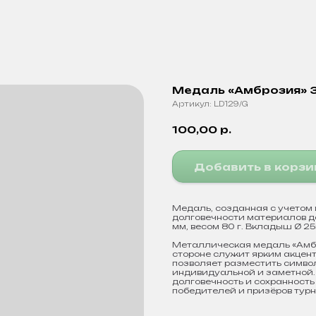
Медаль «Амброзия» З
Артикул:
LD129/G
100,00
р.
Добавить в корзи
Медаль, созданная с учетом 
долговечности материалов до
мм, весом 80 г. Вкладыш Ø 2
Металлическая медаль «Амб
стороне служит ярким акцен
позволяет разместить симво
индивидуальной и заметной.
долговечность и сохранност
победителей и призёров турн