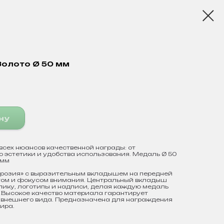
олото Ø 50 мм
ну
всех нюансов качественной награды: от
 эстетики и удобства использования. Медаль Ø 50
5мм
розия» с выразительным вкладышем на передней
том и фокусом внимания. Центральный вкладыш
лику, логотипы и надписи, делая каждую медаль
 Высокое качество материала гарантирует
ь внешнего вида. Предназначена для награждения
ира.