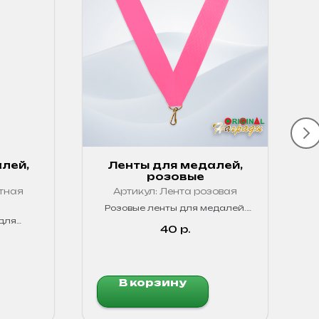
лей,
Ленты для медалей,
е
розовые
тная
Артикул:
Лента розовая
3
Розовые ленты для медалей.
Яркие, прочные!
для
40
р.
чные!
В корзину