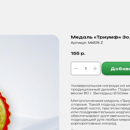
Медаль «Триумф» Зо
Артикул:
МК519 Z
155
р.
Добави
Универсальная награда из м
традиционный дизайн. Подхо
весом 80 г. Вкладыш Ø 50мм
Металлическая медаль «Триу
стороне. Такой подход позво
лицевой части, при этом пре
или поздравительных надпис
обеспечивают долговечность
подходящей для любых мероп
корпоративных наград.