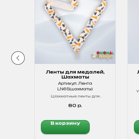
лей,
Ленты для медалей,
Шахматы
ная -
Артикул:
Лента
ная
LN65(шахматы)
У
далей.
Шахматные ленты для
медалей. Яркие, прочные!
80
р.
В корзину