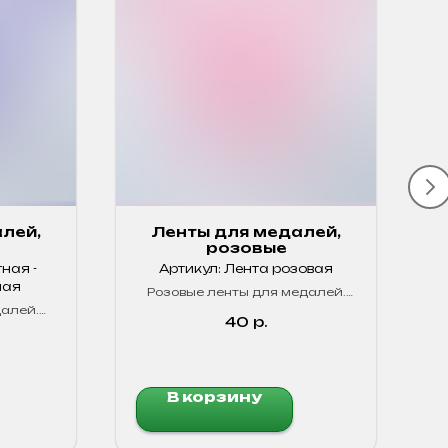
лей,
Ленты для медалей,
розовые
ная -
Артикул:
Лента розовая
ная
Розовые ленты для медалей.
Яркие, прочные!
далей.
Л
40
р.
В корзину