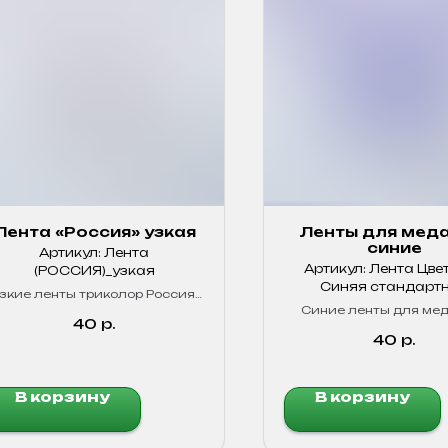
Лента «Россия» узкая
Ленты для меда
синие
Артикул:
Лента
Артикул:
Лента Цвет
(РОССИЯ)_узкая
Синяя стандарт
зкие ленты триколор Россия.
Для медалей и сувениров.
Синие ленты для ме
Качественные, яркие цвета!
40
р.
Яркие, прочные!
40
р.
В корзину
В корзину