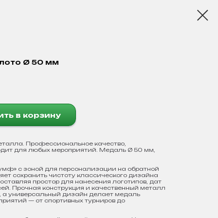
лото Ø 50 мм
ть в корзину
еталла. Профессиональное качество,
дит для любых мероприятий. Медаль Ø 50 мм,
мф» с зоной для персонализации на обратной
ляет сохранить чистоту классического дизайна
доставляя простор для нанесения логотипов, дат
ей. Прочная конструкция и качественный металл
, а универсальный дизайн делает медаль
риятий — от спортивных турниров до