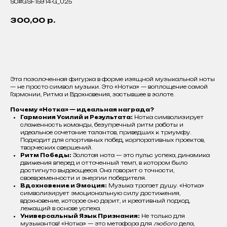
SO#GSF15914-G_U25
300,00
р.
Добавить в корзину
Эта позолоченная фигурка в форме изящной музыкальной ноты
— не просто символ музыки. Это «Нотка» — воплощение самой
Гармонии, Ритма и Вдохновения, застывшее в золоте.
Почему «Нотка» — идеальная награда?
Гармония Усилий и Результата:
Нотка символизирует
слаженность команды, безупречный ритм работы и
идеальное сочетание талантов, приведших к триумфу.
Подходит для спортивных побед, корпоративных проектов,
творческих свершений.
Ритм Победы:
Золотая нота — это пульс успеха, динамика
движения вперед и отточенный темп, в котором было
достигнуто выдающееся. Она говорит о точности,
своевременности и энергии победителя.
Вдохновение и Эмоция:
Музыка трогает душу. «Нотка»
символизирует эмоциональную силу достижения,
вдохновение, которое оно дарит, и креативный подход,
лежащий в основе успеха.
Универсальный Язык Признания:
Не только для
музыкантов! «Нотка» — это метафора для
любого
дела,