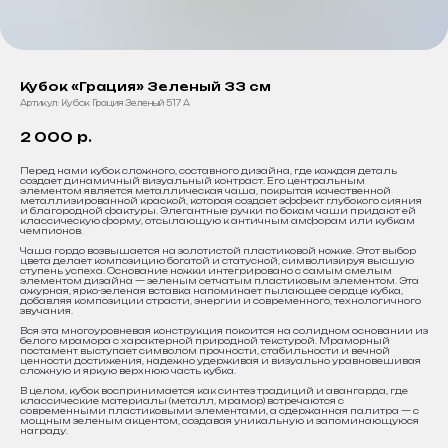
Кубок «Грация» Зеленый 33 см
Артикул:
Кубок Грация Зеленый 517 А
2 000
р.
Перед нами кубок сложного, составного дизайна, где каждая деталь
создает динамичный визуальный контраст. Его центральным
элементом является металлическая чаша, покрытая качественной
металлизированной краской, которая создает эффект глубокого сияния
и благородной фактуры. Элегантные ручки по бокам чаши придают ей
классическую форму, отсылающую к античным амфорам или кубкам
чемпионов.
Чаша гордо возвышается на золотистой пластиковой ножке. Этот выбор
цвета делает композицию богатой и статусной, символизируя высшую
ступень успеха. Основание ножки интегрировано с самым смелым
элементом дизайна — зеленым сетчатым пластиковым элементом. Эта
ажурная, ярко-зеленая вставка напоминает пылающее сердце кубка,
добавляя композиции страсти, энергии и современного, технологичного
звучания.
Вся эта многоуровневая конструкция покоится на солидном основании из
белого мрамора с характерной природной текстурой. Мраморный
постамент выступает символом прочности, стабильности и вечной
ценности достижения, надежно удерживая и визуально уравновешивая
сложную и яркую верхнюю часть кубка.
В целом, кубок воспринимается как синтез традиций и авангарда, где
классические материалы (металл, мрамор) встречаются с
современными пластиковыми элементами, а сдержанная палитра — с
мощным зеленым акцентом, создавая уникальную и запоминающуюся
награду.