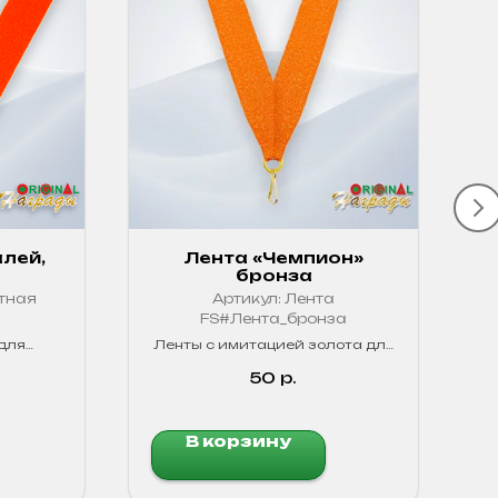
лей,
Лента «Чемпион»
е
бронза
тная
Артикул:
Лента
3
FS#Лента_бронза
для
Ленты с имитацией золота для
чные!
четкого обозначения
победителей в любых
50
р.
соревнованиях.
В корзину