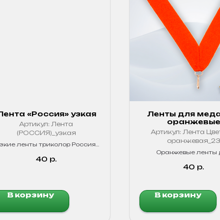
Лента «Россия» узкая
Ленты для меда
оранжевы
Артикул:
Лента
Артикул:
Лента Цве
(РОССИЯ)_узкая
оранжевая_2
зкие ленты триколор Россия.
Для медалей и сувениров.
Оранжевые ленты 
Качественные, яркие цвета!
40
р.
медалей. Яркие, про
40
р.
В корзину
В корзину