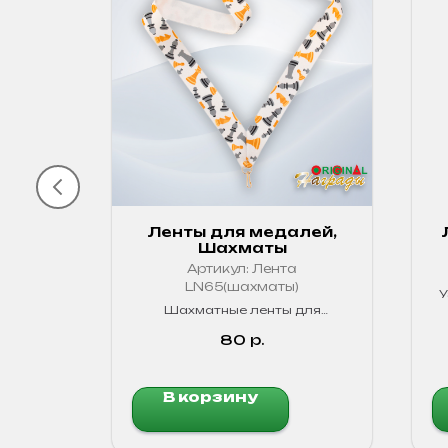
лей,
Ленты для медалей,
Шахматы
ная -
Артикул:
Лента
ная
LN65(шахматы)
У
далей.
Шахматные ленты для
медалей. Яркие, прочные!
80
р.
В корзину