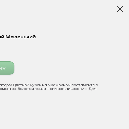
ый Маленький
ну
тора! Цветной кубок на мраморном постаменте с
сментов. Золотая чаша – символ ликования. Для