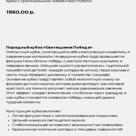
Кубки с оригинальными элементами PS1835b
1950,00
р.
Добавить в корзину
Парадный кубок «Светящаяся Победа»
Элегантный кубок, сочетающий в себе классическую символику и
современные материалы. На вершине кубка гордо возвышается
фигурка Ники, богини победы, с распростертыми крыльями и
лавровым венком. Изящная скульптура выполнена с тщательной
проработкой деталей: каждая складка ее хитона, перья крыльев и
черты лица передают динамику и торжество триумфа.
Основание кубка представляет собой монолитную ножку из
флуоресцентного акрила, которая днем выглядит как матовый
кристалл, а в темноте излучает мягкое равномерное свечение.
Этот эффект создает впечатление, что богиня парит в воздухе, а
сам кубок становится символом победы, сияющей даже в
трудные моменты.
Конструкция кубка включает:
Литая фигурка Ники с металлизированным покрытием
Цельная ножка из светящегося акрила
Стабилизирующее основание с возможностью гравировки
Гармоничное сочетание матовых и глянцевых поверхностей