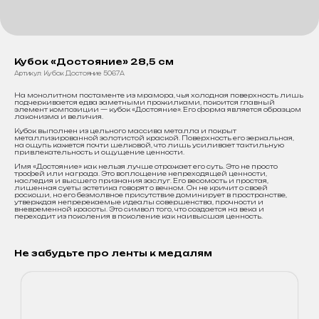
Кубок «Достояние» 28,5 см
Артикул:
Кубок Достояние 5067А
На монолитном постаменте из мрамора, чья холодная поверхность лишь
подчеркивается едва заметными прожилками, покоится главный
элемент композиции — кубок «Достояние». Его форма является образцом
лаконизма и величия.
Кубок выполнен из цельного массива металла и покрыт
металлизированной золотистой краской. Поверхность его зеркальная,
на ощупь кажется почти шелковой, что лишь усиливает тактильную
привлекательность и ощущение ценности.
Имя «Достояние» как нельзя лучше отражает его суть. Это не просто
трофей или награда. Это воплощение непреходящей ценности,
наследия и высшего признания заслуг. Его весомость и простая,
лишенная суеты эстетика говорят о вечном. Он не кричит о своей
роскоши, но его безмолвное присутствие доминирует в пространстве,
утверждая непререкаемые идеалы совершенства, прочности и
вневременной красоты. Это символ того, что создается на века и
переходит из поколения в поколение как наивысшая ценность.
Не забудьте про ленты к медалям