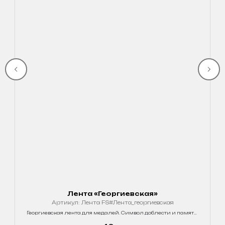
Лента «Георгиевская»
Артикул:
Лента FS#Лента_георгиевская
Георгиевская лента для медалей. Символ доблести и памяти.
Качественный материал, стойкие цвета