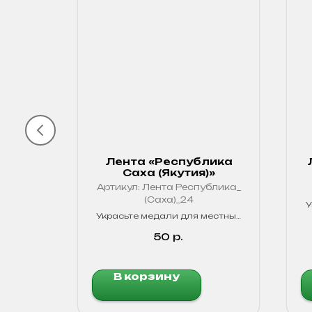
он»
Лента «Республика
Саха (Якутия)»
Артикул:
Лента Республика_
ро
(Саха)_24
У
еребра
Украсьте медали для местных
ения
соревнований, юбилеев или
бых
патриотических мероприятий
50
р.
лентой в цветах официального
флага нашей родной
республики!
В корзину