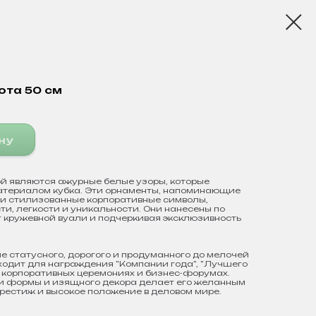
ота 50 см
ну
ой являются ажурные белые узоры, которые
атериалом кубка. Эти орнаменты, напоминающие
и стилизованные корпоративные символы,
и, легкости и уникальности. Они нанесены по
 кружевной вуали и подчеркивая эксклюзивность
е статусного, дорогого и продуманного до мелочей
ходит для награждения "Компании года", "Лучшего
а корпоративных церемониях и бизнес-форумах.
и формы и изящного декора делает его желанным
естиж и высокое положение в деловом мире.