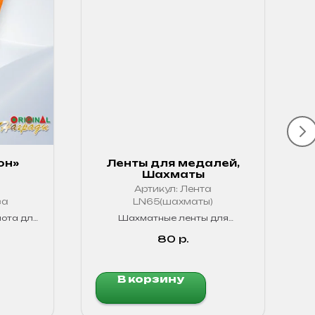
он»
Ленты для медалей,
Шахматы
а
Артикул:
Лента
за
LN65(шахматы)
лота для
Шахматные ленты для
ния
медалей. Яркие, прочные!
бых
80
р.
В корзину