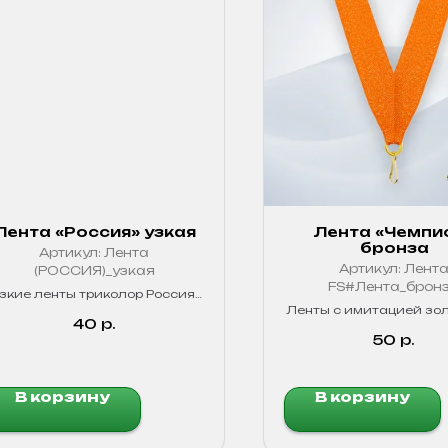
Лента «Россия» узкая
Лента «Чемпи
бронза
Артикул:
Лента
Артикул:
Лент
(РОССИЯ)_узкая
FS#Лента_брон
зкие ленты триколор Россия.
Для медалей и сувениров.
Ленты с имитацией зо
Качественные, яркие цвета!
40
р.
четкого обозначе
победителей в лю
50
р.
соревнованиях.
В корзину
В корзину