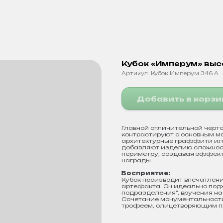
Кубок «Имперум» выс
Артикул:
Кубок Имперум 346 А
Добавить в корзи
Главной отличительной черт
контрастируют с основным м
архитектурные граффити ил
добавляют изделию сложност
периметру, создавая эффект
награды.
Восприятие:
Кубок производит впечатлени
артефакта. Он идеально под
подразделения", вручения н
Сочетание монументальност
трофеем, олицетворяющим пр