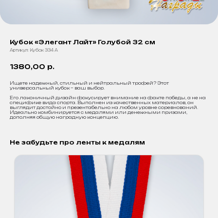
Кубок «Элегант Лайт» Голубой 32 см
Артикул:
Кубок 334 A
1380,00
р.
Ищете надежный, стильный и нейтральный трофей? Этот
универсальный кубок – ваш выбор.
Его лаконичный дизайн фокусирует внимание на факте победы, а не на
специфике вида спорта. Выполнен из качественных материалов, он
выглядит достойно и презентабельно на любом уровне соревнований.
Идеально комбинируется с медалями или денежными призами,
дополняя общую наградную концепцию.
Не забудьте про ленты к медалям