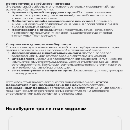
Корпоративные и бизнес-награды
Это идеальный выбор для внутрикорпоративных мероприятий, где
важна атрибутика компании.
Премия «Лучший сотрудник года»:
Постамент позволяет
разместить гравировку с номинацией, а на эмблемоноситель
крепится логотип компании.
Победитель профессионального конкурса:
Например,
«Лучший менеджер по продажам», «Лучший проект года» или «За
вклад в развитие отрасли».
Партнерские награды:
Кубок может быть вручен ключевому
партнеру или подрядчику как знак надежного сотрудничества
(например, «Партнер года»).
Спортивные турниры и киберспорт
Прозрачные акриловые элементы добавляют кубку современности, что
делает его популярным в молодежной и технической среде.
Корпоративные и любительские лиги:
Футбол, волейбол,
баскетбол или мини-футбол среди любительских команд.
Киберспорт:
Идеально подходит для награждения на турнирах по
компьютерному спорту (CS2, Dota 2, League of Legends), где ценится
эстетика хай-тека. В эмблемоноситель вставляется логотип турнира
или киберспортивной организации.
Интеллектуальные виды спорта:
Шахматные турниры, турниры
по покеру или го.
Этот кубок стоит вручать тогда, когда важно подчеркнуть
статус
победителя
,
принадлежность к бренду
(через логотип) и
современный подход
к организации мероприятия. Он универсален:
подойдет как для строгого бизнес-мероприятия, так и для яркого
спортивного или киберспортивного праздника.
Не забудьте про ленты к медалям