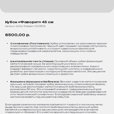
Кубок «Фаворит» 45 см
Артикул:
Кубок Фаворит KM2801b
6500,00
р.
Основание (Постамент):
Кубок установлен на массивном черном
пластиковом постаменте. Черный цвет придает награде статусность,
визуальную устойчивость и служит идеальным фоном для
гравировки (названия мероприятия, номинации или имени
победителя).
Центральная часть (Чаша):
Основной объем кубка формирует
металлическая чаша. Ее конструкция усилена или
декорирована прозрачными акриловыми элементами. Акрил
создает эффект легкости, «хрустальной» чистоты и современного
дизайна, контрастируя с холодным блеском металла. Это решение
делает кубок визуально сложным и дорогим.
Вершина (Крышка и Эмблема):
Венчает изделие металлическая
крышка, которая придает кубку законченную, классическую форму.
На крышке расположен металлический эмблемоноситель
диаметром 50 мм. Это ключевой элемент, предназначенный для
размещения логотипа компании-учредителя, бренда соревнования
или тематической символики. Благодаря съемной эмблему можно
кастомизировать под конкретное событие.
Благодаря сочетанию материалов (металл + акрил) и наличию четко
выделенного места под логотип (эмблемоноситель), данный кубок
является универсальным решением для награждения в сегменте
«премиум» и «бизнес». Его уместно вручать в следующих случаях: